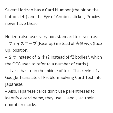
Seven: Horizon has a Card Number (the bit on the
bottom left) and the Eye of Anubus sticker, Proxies
never have those.
Horizon also uses very non standard text such as:
– フェイスアップ (Face-up) instead of 表側表示 (face-
up) position.
– ２つ instead of ２体 (2 instead of “2 bodies”, which
the OCG uses to refer to a number of cards.)
– It also has a : in the middle of text. This reeks of a
Google Translate of Problem-Solving Card Text into
Japanese.
– Also, Japanese cards don’t use parentheses to
identify a card name, they use 「 and 」as their
quotation marks.