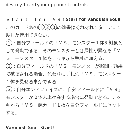
destroy 1 card your opponent controls.
Ｓｔａｒｔ ｆｏｒ ＶＳ！
Start for Vanquish Soul!
このカード名の①②③の効果はそれぞれ１ターンに１
度しか使用できない。
①：自分フィールドの「ＶＳ」モンスター１体を対象と
して発動できる。そのモンスターとは属性が異なる「Ｖ
Ｓ」モンスター１体をデッキから手札に加える。
②：自分フィールドの「ＶＳ」モンスターが戦闘・効果
で破壊される場合、代わりに手札の「ＶＳ」モンスター
１体を見せる事ができる。
③：自分エンドフェイズに、自分フィールドに「ＶＳ」
モンスターが２体以上存在する場合に発動できる。デッ
キから「ＶＳ」罠カード１枚を自分フィールドにセット
する。
Vanquish Soul, Start!