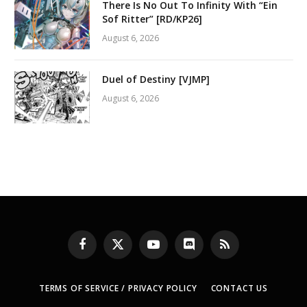
There Is No Out To Infinity With “Ein
Sof Ritter” [RD/KP26]
August 6, 2026
Duel of Destiny [VJMP]
August 6, 2026
Facebook
X
YouTube
Discord
RSS
(Twitter)
TERMS OF SERVICE / PRIVACY POLICY
CONTACT US