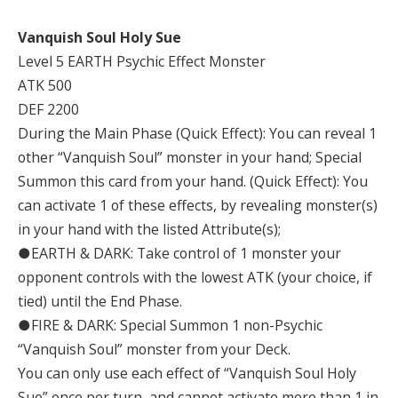
Vanquish Soul Holy Sue
Level 5 EARTH Psychic Effect Monster
ATK 500
DEF 2200
During the Main Phase (Quick Effect): You can reveal 1
other “Vanquish Soul” monster in your hand; Special
Summon this card from your hand. (Quick Effect): You
can activate 1 of these effects, by revealing monster(s)
in your hand with the listed Attribute(s);
●EARTH & DARK: Take control of 1 monster your
opponent controls with the lowest ATK (your choice, if
tied) until the End Phase.
●FIRE & DARK: Special Summon 1 non-Psychic
“Vanquish Soul” monster from your Deck.
You can only use each effect of “Vanquish Soul Holy
Sue” once per turn, and cannot activate more than 1 in