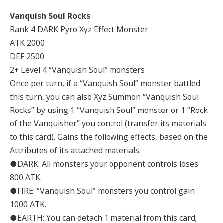
Vanquish Soul Rocks
Rank 4 DARK Pyro Xyz Effect Monster
ATK 2000
DEF 2500
2+ Level 4 “Vanquish Soul” monsters
Once per turn, if a “Vanquish Soul” monster battled
this turn, you can also Xyz Summon “Vanquish Soul
Rocks” by using 1 “Vanquish Soul” monster or 1 “Rock
of the Vanquisher” you control (transfer its materials
to this card). Gains the following effects, based on the
Attributes of its attached materials.
●DARK: All monsters your opponent controls loses
800 ATK.
●FIRE: “Vanquish Soul” monsters you control gain
1000 ATK.
●EARTH: You can detach 1 material from this card;