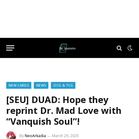
NEW CARDS
NEWS
OCG & TCG
[SEU] DUAD: Hope they
reprint Dr. Mad Love with
“Vanquish Soul”!
By
NeoArkadia
March 29, 2025