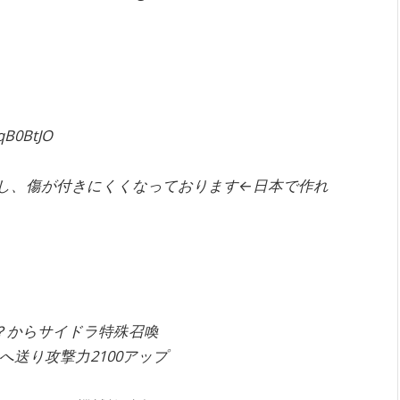
qB0BtJO
し、傷が付きにくくなっております←日本で作れ
？からサイドラ特殊召喚
送り攻撃力2100アップ