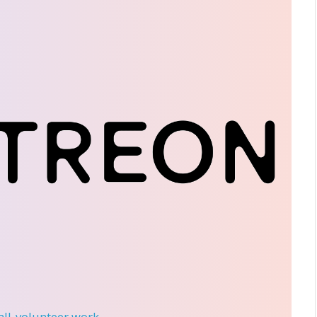
 all-volunteer work