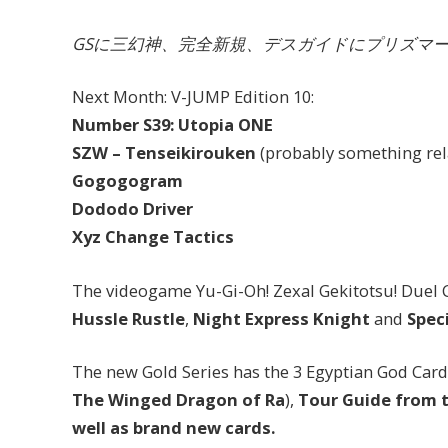
GSに三幻神、完全新規、デスガイドにプリズマ
Next Month: V-JUMP Edition 10:
Number S39: Utopia ONE
SZW – Tenseikirouken
(probably something rela
Gogogogram
Dododo Driver
Xyz Change Tactics
The videogame Yu-Gi-Oh! Zexal Gekitotsu! Duel 
Hussle Rustle
,
Night Express Knight
and
Speci
The new Gold Series has the 3 Egyptian God Card
The Winged Dragon of Ra
),
Tour Guide from 
well as brand new cards.