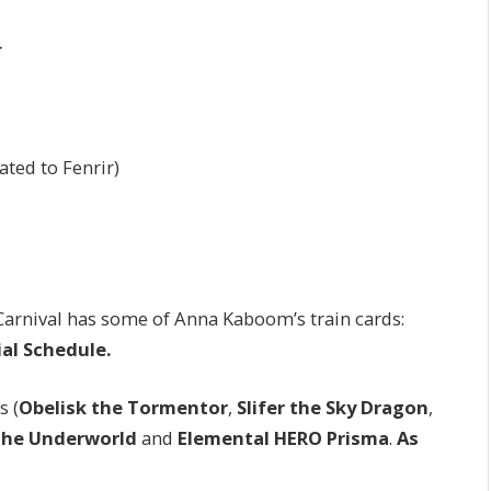
ー
ted to Fenrir)
Carnival has some of Anna Kaboom’s train cards:
al Schedule.
s (
Obelisk the Tormentor
,
Slifer the Sky Dragon
,
the Underworld
and
Elemental HERO Prisma
.
As