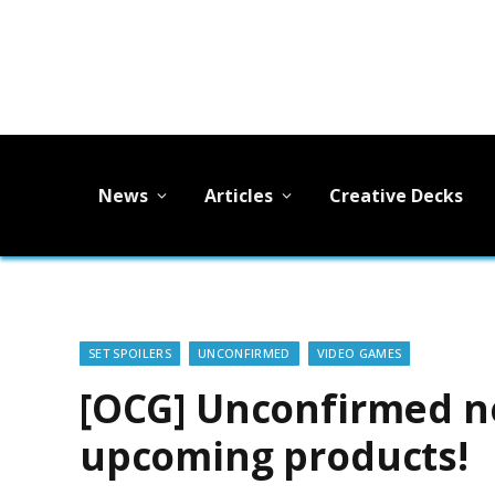
News
Articles
Creative Decks
SET SPOILERS
UNCONFIRMED
VIDEO GAMES
[OCG] Unconfirmed 
upcoming products!