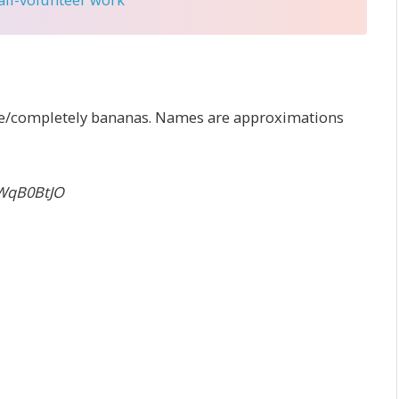
te/completely bananas. Names are approximations
BWqB0BtJO