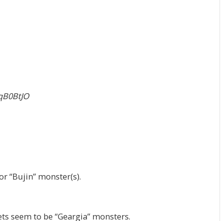
qB0BtJO
or “Bujin” monster(s).
ts seem to be “Geargia” monsters.