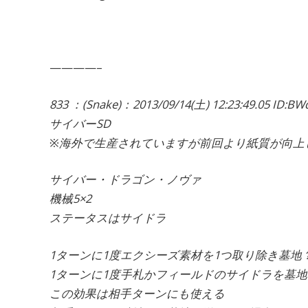
————–
833 ：(Snake)：2013/09/14(土) 12:23:49.05 ID:BW
サイバーSD
※海外で生産されていますが前回より紙質が向上
サイバー・ドラゴン・ノヴァ
機械5×2
ステータスはサイドラ
1ターンに1度エクシーズ素材を1つ取り除き墓地
1ターンに1度手札かフィールドのサイドラを墓地へ
この効果は相手ターンにも使える