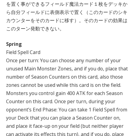
を置く事ができるフィールド魔法カード１枚をデッキか
ら自分フィールドに表側表示で置く（このカードのシキ
カウンターをそのカードに移す）。そのカードの効果は
このターン発動できない。
Spring
Field Spell Card
Once per turn: You can choose any number of your
unused Main Monster Zones, and if you do, place that
number of Season Counters on this card, also those
zones cannot be used while this card is on the field.
Monsters you control gain 400 ATK for each Season
Counter on this card. Once per turn, during your
opponent’s End Phase: You can take 1 Field Spell from
your Deck that you can place a Season Counter on,
and place it face-up on your field (but neither player
can activate its effects this turn), and if you do, place