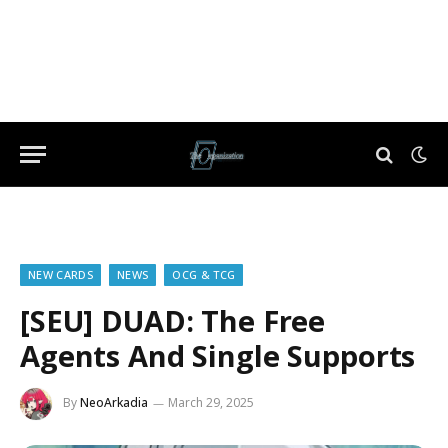
NEW CARDS
NEWS
OCG & TCG
[SEU] DUAD: The Free
Agents And Single Supports
By
NeoArkadia
March 29, 2025