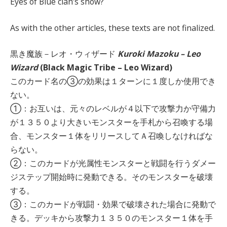
Eyes of Blue clan’s show?
As with the other articles, these texts are not finalized.
黒き魔族－レオ・ウィザード
Kuroki Mazoku – Leo
Wizard
(Black Magic Tribe – Leo Wizard)
このカード名の③の効果は１ターンに１度しか使用でき
ない。
①：お互いは、元々のレベルが４以下で攻撃力か守備力
が１３５０より大きいモンスターを手札から召喚する場
合、モンスター１体をリリースしてＡ召喚しなければな
らない。
②：このカードが光属性モンスターと戦闘を行うダメー
ジステップ開始時に発動できる。そのモンスターを破壊
する。
③：このカードが戦闘・効果で破壊された場合に発動で
きる。デッキから攻撃力１３５０のモンスター１体を手