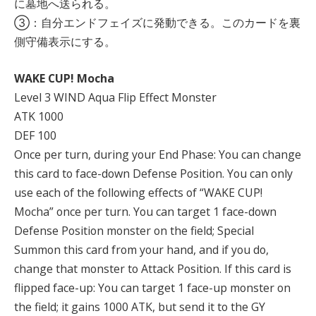
に墓地へ送られる。
③：自分エンドフェイズに発動できる。このカードを裏
側守備表示にする。
WAKE CUP! Mocha
Level 3 WIND Aqua Flip Effect Monster
ATK 1000
DEF 100
Once per turn, during your End Phase: You can change
this card to face-down Defense Position. You can only
use each of the following effects of “WAKE CUP!
Mocha” once per turn. You can target 1 face-down
Defense Position monster on the field; Special
Summon this card from your hand, and if you do,
change that monster to Attack Position. If this card is
flipped face-up: You can target 1 face-up monster on
the field; it gains 1000 ATK, but send it to the GY