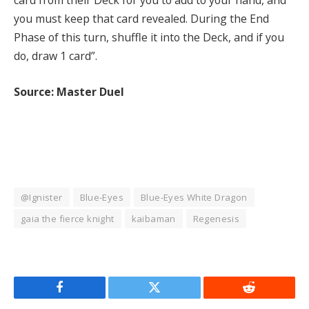
card from their Deck for you to add to your hand, and
you must keep that card revealed. During the End
Phase of this turn, shuffle it into the Deck, and if you
do, draw 1 card”.
Source: Master Duel
@Ignister
Blue-Eyes
Blue-Eyes White Dragon
gaia the fierce knight
kaibaman
Regenesis
Facebook
Twitter
Reddit