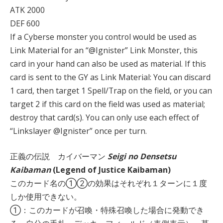
ATK 2000
DEF 600
If a Cyberse monster you control would be used as
Link Material for an “@Ignister” Link Monster, this
card in your hand can also be used as material. If this
card is sent to the GY as Link Material: You can discard
1 card, then target 1 Spell/Trap on the field, or you can
target 2 if this card on the field was used as material;
destroy that card(s). You can only use each effect of
“Linkslayer @Ignister” once per turn.
正義の伝説 カイバーマン
Seigi no Densetsu
Kaibaman
(Legend of Justice Kaibaman)
このカード名の①②の効果はそれぞれ１ターンに１度
しか使用できない。
①：このカードが召喚・特殊召喚した場合に発動でき