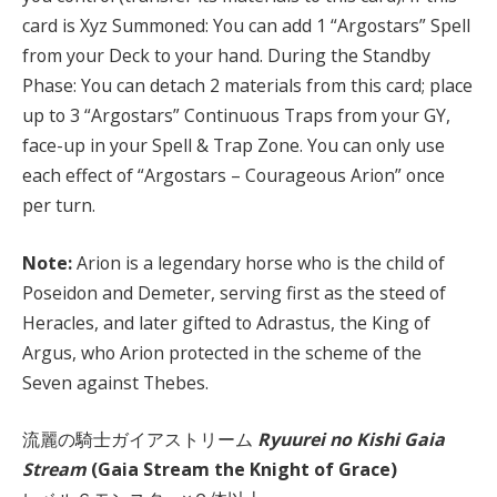
card is Xyz Summoned: You can add 1 “Argostars” Spell
from your Deck to your hand. During the Standby
Phase: You can detach 2 materials from this card; place
up to 3 “Argostars” Continuous Traps from your GY,
face-up in your Spell & Trap Zone. You can only use
each effect of “Argostars – Courageous Arion” once
per turn.
Note:
Arion is a legendary horse who is the child of
Poseidon and Demeter, serving first as the steed of
Heracles, and later gifted to Adrastus, the King of
Argus, who Arion protected in the scheme of the
Seven against Thebes.
流麗の騎士ガイアストリーム
Ryuurei no Kishi Gaia
Stream
(Gaia Stream the Knight of Grace)