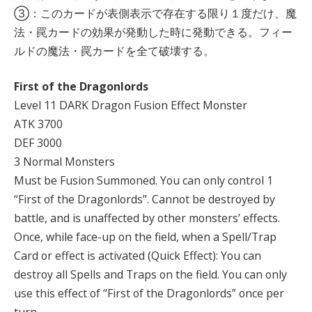
③：このカードが表側表示で存在する限り１度だけ、魔
法・罠カードの効果が発動した時に発動できる。フィー
ルドの魔法・罠カードを全て破壊する。
First of the Dragonlords
Level 11 DARK Dragon Fusion Effect Monster
ATK 3700
DEF 3000
3 Normal Monsters
Must be Fusion Summoned. You can only control 1
“First of the Dragonlords”. Cannot be destroyed by
battle, and is unaffected by other monsters’ effects.
Once, while face-up on the field, when a Spell/Trap
Card or effect is activated (Quick Effect): You can
destroy all Spells and Traps on the field. You can only
use this effect of “First of the Dragonlords” once per