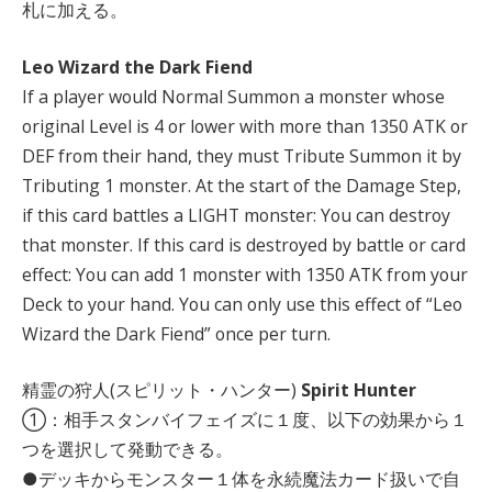
札に加える。
Leo Wizard the Dark Fiend
If a player would Normal Summon a monster whose
original Level is 4 or lower with more than 1350 ATK or
DEF from their hand, they must Tribute Summon it by
Tributing 1 monster. At the start of the Damage Step,
if this card battles a LIGHT monster: You can destroy
that monster. If this card is destroyed by battle or card
effect: You can add 1 monster with 1350 ATK from your
Deck to your hand. You can only use this effect of “Leo
Wizard the Dark Fiend” once per turn.
精霊の狩人(スピリット・ハンター)
Spirit Hunter
①：相手スタンバイフェイズに１度、以下の効果から１
つを選択して発動できる。
●デッキからモンスター１体を永続魔法カード扱いで自