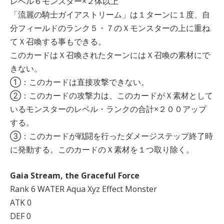
レベル６モンスター×２体以上
「流麗の騎士ガイアストリーム」は１ターンに１度、自
分フィールドのランク５・７のＸモンスターの上に重ね
てＸ召喚する事もできる。
このカードはＸ召喚されたターンにはＸ召喚の素材にで
きない。
①：このカードは直接攻撃できない。
②：このカードの攻撃力は、このカードがＸ素材として
いるモンスターのレベル・ランクの合計×２００アップ
する。
③：このカードが戦闘を行ったダメージステップ終了時
に発動する。このカードのＸ素材を１つ取り除く。
Gaia Stream, the Graceful Force
Rank 6 WATER Aqua Xyz Effect Monster
ATK 0
DEF 0