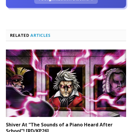
RELATED
ARTICLES
Shiver At “The Sounds of a Piano Heard After
School”! [RD/KP26]