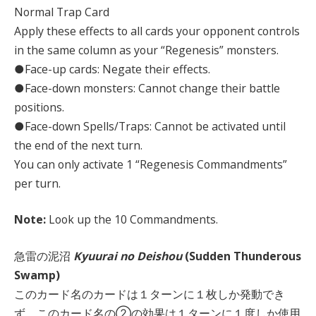
Normal Trap Card
Apply these effects to all cards your opponent controls
in the same column as your “Regenesis” monsters.
●Face-up cards: Negate their effects.
●Face-down monsters: Cannot change their battle
positions.
●Face-down Spells/Traps: Cannot be activated until
the end of the next turn.
You can only activate 1 “Regenesis Commandments”
per turn.
Note:
Look up the 10 Commandments.
急雷の泥沼
Kyuurai no Deishou
(Sudden Thunderous
Swamp)
このカード名のカードは１ターンに１枚しか発動でき
ず、このカード名の②の効果は１ターンに１度しか使用