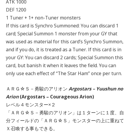
ATK 1000
DEF 1200
1 Tuner + 1+ non-Tuner monsters
If this card is Synchro Summoned: You can discard 1
card; Special Summon 1 monster from your GY that
was used as material for this card’s Synchro Summon,
and if you do, it is treated as a Tuner. If this card is in
your GY: You can discard 2 cards; Special Summon this
card, but banish it when it leaves the field. You can
only use each effect of “The Star Ham” once per turn.
ＡＲＧ☆Ｓ－勇駿のアリオン
Argostars – Yuushun no
Arion
(Argostars – Courageous Arion)
レベル４モンスター×２
「ＡＲＧ☆Ｓ－勇駿のアリオン」は１ターンに１度、自
分フィールドの「ＡＲＧ☆Ｓ」モンスターの上に重ねて
Ｘ召喚する事もできる。