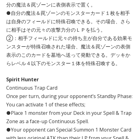
分の魔法＆罠ゾーンに表側表示で置く。
●自分の魔法＆罠ゾーンのモンスターカード１枚を相手
は自身のフィールドに特殊召喚できる。その場合、さら
に相手はその元々の攻撃力分のＬＰを払う。
②：相手フィールドに元々の持ち主が自分である効果モ
ンスターが特殊召喚された場合、魔法＆罠ゾーンの表側
表示のこのカードを墓地へ送って発動できる。デッキか
らレベル４以下のモンスター１体を特殊召喚する。
Spirit Hunter
Continuous Trap Card
Once per turn, during your opponent’s Standby Phase:
You can activate 1 of these effects;
●Place 1 monster from your Deck in your Spell & Trap
Zone as a face-up Continuous Spell.
●Your opponent can Special Summon 1 Monster Card
with less original ATK than their LP from your Spell &